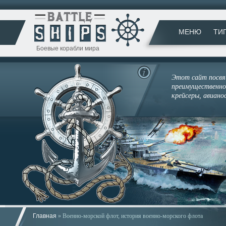
МЕНЮ
ТИ
Боевые корабли мира
Этот сайт посвящ
преимущественно 
крейсеры, авиано
Главная
» Военно-морской флот, история военно-морского флота