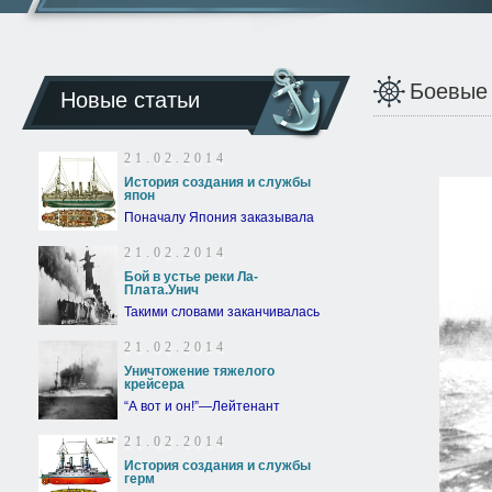
Боевые
Новые статьи
21.02.2014
История создания и службы
япон
Поначалу Япония заказывала
21.02.2014
Бой в устье реки Ла-
Плата.Унич
Такими словами заканчивалась
21.02.2014
Уничтожение тяжелого
крейсера
“А вот и он!”—Лейтенант
21.02.2014
История создания и службы
герм