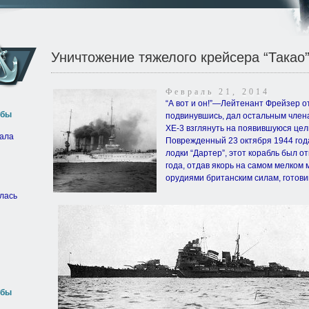
Уничтожение тяжелого крейсера “Такао”
Февраль 21, 2014
“А вот и он!”—Лейтенант Фрейзер о
жбы
подвинувшись, дал остальным член
ХЕ-3 взглянуть на появившуюся цель
вала
Поврежденный 23 октября 1944 год
лодки “Дартер”, этот корабль был о
года, отдав якорь на самом мелком 
орудиями британским силам, готови
лась
жбы