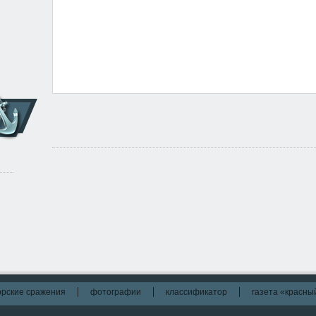
рские сражения
фотографии
классификатор
газета «красны