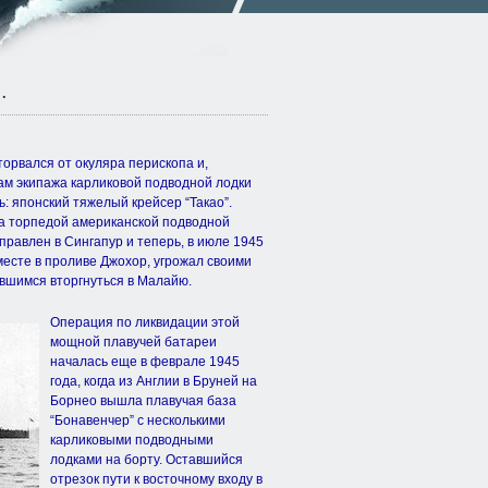
.
торвался от окуляра перископа и,
ам экипажа карликовой подводной лодки
: японский тяжелый крейсер “Такао”.
а торпедой американской подводной
тправлен в Сингапур и теперь, в июле 1945
месте в проливе Джохор, угрожал своими
вшимся вторгнуться в Малайю.
Операция по ликвидации этой
мощной плавучей батареи
началась еще в феврале 1945
года, когда из Англии в Бруней на
Борнео вышла плавучая база
“Бонавенчер” с несколькими
карликовыми подводными
лодками на борту. Оставшийся
отрезок пути к восточному входу в