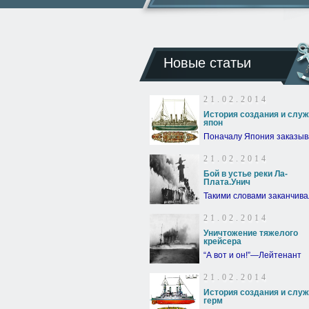
Новые статьи
21.02.2014
История создания и слу
япон
Поначалу Япония заказы
21.02.2014
Бой в устье реки Ла-
Плата.Унич
Такими словами заканчива
21.02.2014
Уничтожение тяжелого
крейсера
“А вот и он!”—Лейтенант
21.02.2014
История создания и слу
герм