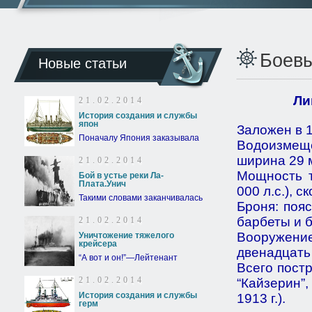
Боевы
Новые статьи
Ли
21.02.2014
История создания и службы
япон
Заложен в 1
Поначалу Япония заказывала
Водоизмещ
ширина 29 м
21.02.2014
Мощность т
Бой в устье реки Ла-
Плата.Унич
000 л.с.), с
Такими словами заканчивалась
Броня: поя
барбеты и 
21.02.2014
Вооружени
Уничтожение тяжелого
крейсера
двенадцать
“А вот и он!”—Лейтенант
Всего постр
21.02.2014
“Кайзерин”
История создания и службы
1913 г.).
герм