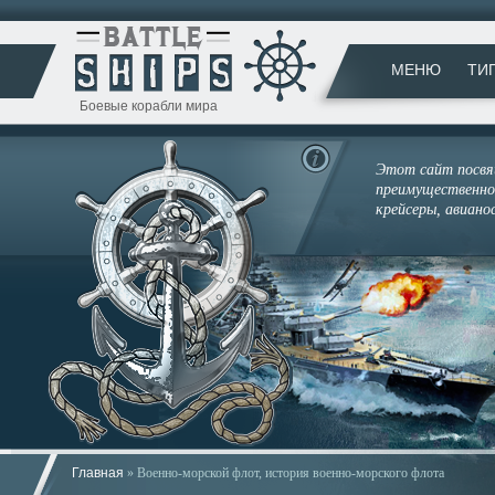
МЕНЮ
ТИ
Боевые корабли мира
Этот сайт посвящ
преимущественно 
крейсеры, авиано
Главная
» Военно-морской флот, история военно-морского флота