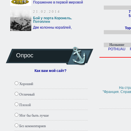
Поражение в первой мировой
21.02.2014
7
5
Бой у порта Коронель.
Потоплен
Две колонны кораблей,
Тор
Название
POTHUAU
Опрос
Как вам мой сайт?
Хороший
На стр
"Франция. Спра
Отличный
Плохой
Мог бы быть лучше
Без комментариев