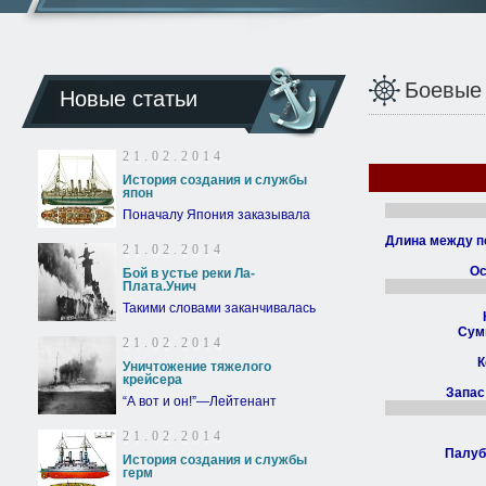
Боевые
Новые статьи
21.02.2014
История создания и службы
япон
Поначалу Япония заказывала
Длина между п
21.02.2014
Ос
Бой в устье реки Ла-
Плата.Унич
Такими словами заканчивалась
Сум
21.02.2014
К
Уничтожение тяжелого
крейсера
Запас
“А вот и он!”—Лейтенант
21.02.2014
Палуб
История создания и службы
герм