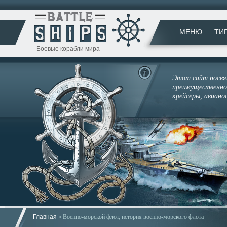
МЕНЮ
ТИ
Боевые корабли мира
Этот сайт посвящ
преимущественно 
крейсеры, авиано
Главная
» Военно-морской флот, история военно-морского флота