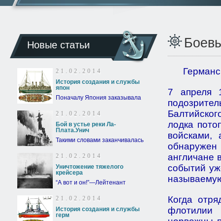
Боевы
Новые статьи
Германск
21.02.2014
История создания и службы
япон
7 апреля 
Поначалу Япония заказывала
подозрите
Балтийско
21.02.2014
лодка пото
Бой в устье реки Ла-
Плата.Унич
войсками,
Такими словами заканчивалась
обнаружен
англичане 
21.02.2014
событий уж
Уничтожение тяжелого
крейсера
называемую
“А вот и он!”—Лейтенант
Когда отря
21.02.2014
флотилии 
История создания и службы
герм