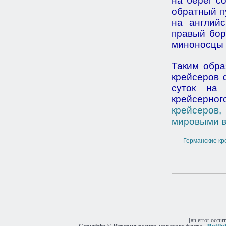
на берег с
обратный п
на английс
правый бор
миноносцы 
Таким обра
крейсеров 
суток на 
крейсерно
крейсеров
мировыми 
Германские кр
[an error occur