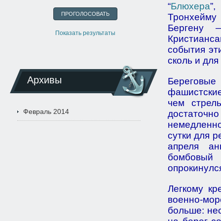
“
Блюхера
”,
Тронхейму
Бергену 
Показать результаты
Кристианса
события эт
сколь и для 
Архивы
Береговые
фашистские
чем стрел
Февраль 2014
достаточн
немедленно
сутки для 
апреля ан
бомбовый 
опрокинулся
Легкому кр
военно-мор
больше: не