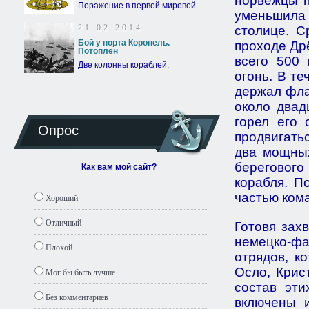
норвежцы п
Поражение в первой мировой
уменьшила 
21.02.2014
столице. 
Бой у порта Коронель.
проходе Др
Потоплен
всего 500
Две колонны кораблей,
огонь. В те
держал фла
около двад
горел его 
Опрос
продвигать
два мощных
берегового
Как вам мой сайт?
корабля. П
частью ком
Хороший
Отличный
Готовя зах
немецко-ф
Плохой
отрядов, к
Осло, Крис
Мог бы быть лучше
состав эти
Без комментариев
включены 