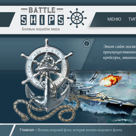
МЕНЮ
ТИ
Боевые корабли мира
Этот сайт посвящ
преимущественно 
крейсеры, авиано
Главная
» Военно-морской флот, история военно-морского флота